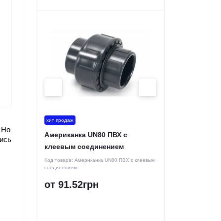
хит продаж
Но 
Американка UN80 ПВХ с
ись 
клеевым соединением
Код товара:
Американка UN80 ПВХ с клеевым
соединением
от 91.52грн