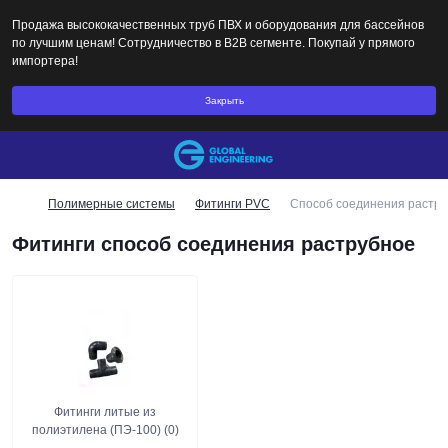
Продажа высококачественных труб ПВХ и оборудования для бассейнов
по лучшим ценам! Сотрудничество в B2B сегменте. Покупай у прямого
импортера!
Закрыть
Полимерные системы
Фитинги PVC
Способ соединения растр
Фитинги способ соединения раструбное
Фитинги литые из
полиэтилена (ПЭ-100) (0)