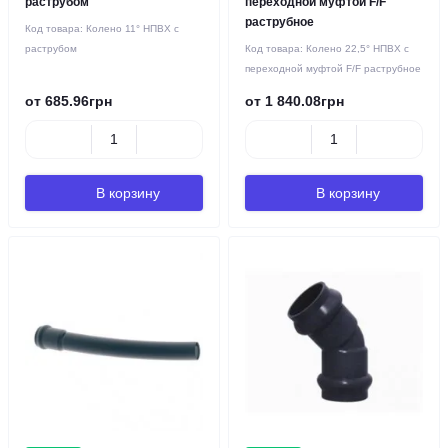
раструбом
переходной муфтой F/F
раструбное
Код товара:
Колено 11° НПВХ с
раструбом
Код товара:
Колено 22,5° НПВХ с
переходной муфтой F/F раструбное
от 685.96грн
от 1 840.08грн
В корзину
В корзину