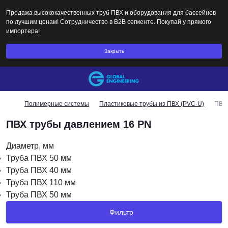
Продажа высококачественных труб ПВХ и оборудования для бассейнов
по лучшим ценам! Сотрудничество в B2B сегменте. Покупай у прямого
импортера!
Закрыть
Полимерные системы
Пластиковые трубы из ПВХ (PVC-U)
ПВХ 
ПВХ трубы давлением 16 PN
Диаметр, мм
Труба ПВХ 50 мм
Труба ПВХ 40 мм
Труба ПВХ 110 мм
Труба ПВХ 50 мм
Фильтр