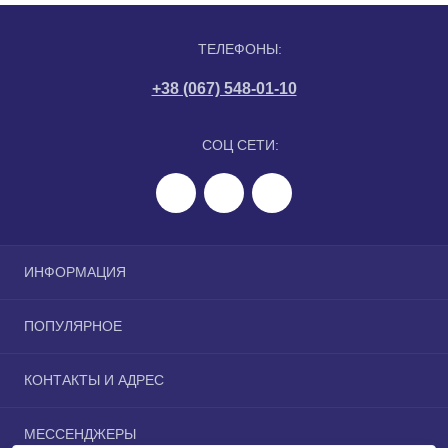
ТЕЛЕФОНЫ:
+38 (067) 548-01-10
СОЦ СЕТИ:
ИНФОРМАЦИЯ
Политика конфиденциальности
ПОПУЛЯРНОЕ
Сотрудничество
Связаться с нами
Закладное оборудование для бассейнов
КОНТАКТЫ И АДРЕС
Производители
Насосы для бассейнов
Фильтры и фильтровальные станции
г. Киев, ул. Проектная, 3
МЕССЕНДЖЕРЫ
г. Днепр ул. Каштановая, 15