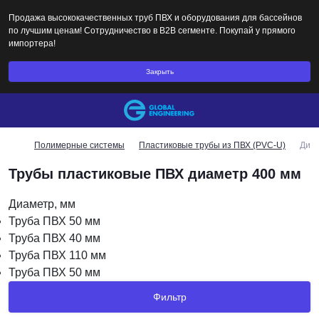
Продажа высококачественных труб ПВХ и оборудования для бассейнов
по лучшим ценам! Сотрудничество в B2B сегменте. Покупай у прямого
импортера!
Закрыть
Полимерные системы
Пластиковые трубы из ПВХ (PVC-U)
Диа
Трубы пластиковые ПВХ диаметр 400 мм
Диаметр, мм
Труба ПВХ 50 мм
Труба ПВХ 40 мм
Труба ПВХ 110 мм
Труба ПВХ 50 мм
Фильтр