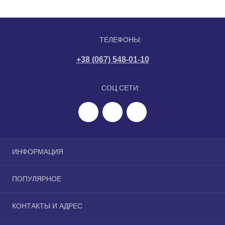
ТЕЛЕФОНЫ:
+38 (067) 548-01-10
СОЦ СЕТИ:
ИНФОРМАЦИЯ
Политика конфиденциальности
ПОПУЛЯРНОЕ
Сотрудничество
Связаться с нами
Закладное оборудование для бассейнов
КОНТАКТЫ И АДРЕС
Производители
Насосы для бассейнов
Фильтры и фильтровальные станции