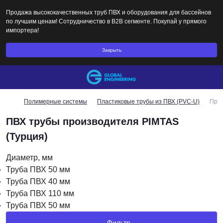
Продажа высококачественных труб ПВХ и оборудования для бассейнов
по лучшим ценам! Сотрудничество в B2B сегменте. Покупай у прямого
импортера!
Закрыть
Полимерные системы
Пластиковые трубы из ПВХ (PVC-U)
Прои
ПВХ трубы производителя PIMTAS
(Турция)
Диаметр, мм
Труба ПВХ 50 мм
Труба ПВХ 40 мм
Труба ПВХ 110 мм
Труба ПВХ 50 мм
Фильтр