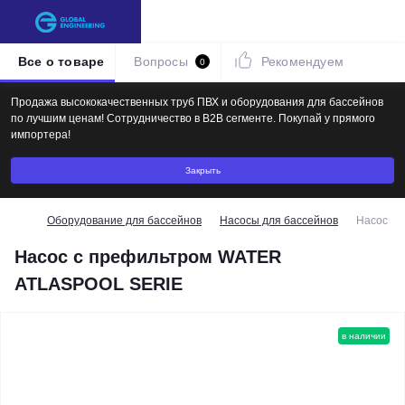
Все о товаре
Вопросы
Рекомендуем
0
Продажа высококачественных труб ПВХ и оборудования для бассейнов
по лучшим ценам! Сотрудничество в B2B сегменте. Покупай у прямого
импортера!
Закрыть
Оборудование для бассейнов
Насосы для бассейнов
Насос с
Насос с префильтром WATER
ATLASPOOL SERIE
в наличии