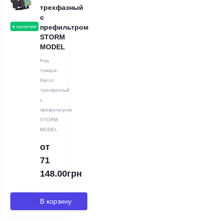
трехфазный
с
префильтром
в наличии
STORM
MODEL
Код
товара:
Насос
трехфазный
с
префильтром
STORM
MODEL
от
71
148.00грн
В корзину