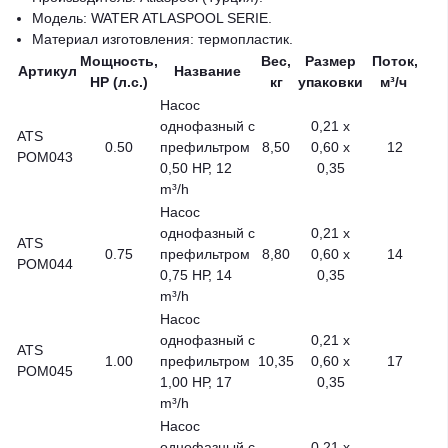
Модель: WATER ATLASPOOL SERIE.
Материал изготовления: термопластик.
Мощность,
Вес,
Размер
Поток,
Артикул
Название
HP (л.с.)
кг
упаковки
м³/ч
Насос
однофазный с
0,21 x
ATS
0.50
префильтром
8,50
0,60 x
12
POM043
0,50 НР, 12
0,35
m³/h
Насос
однофазный с
0,21 x
ATS
0.75
префильтром
8,80
0,60 x
14
POM044
0,75 НР, 14
0,35
m³/h
Насос
однофазный с
0,21 x
ATS
1.00
префильтром
10,35
0,60 x
17
POM045
1,00 НР, 17
0,35
m³/h
Насос
однофазный с
0,21 x