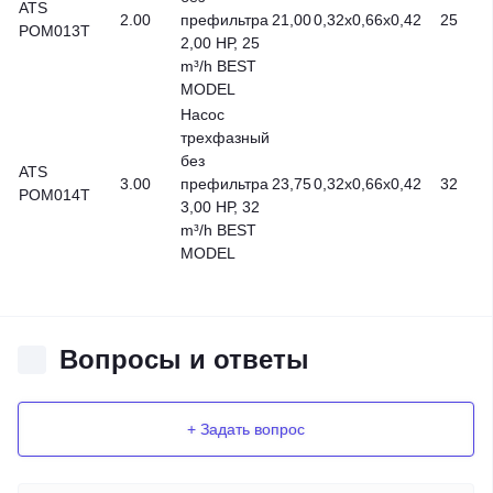
ATS
2.00
префильтра
21,00
0,32x0,66x0,42
25
POM013T
2,00 НР, 25
m³/h BEST
MODEL
Насос
трехфазный
без
ATS
3.00
префильтра
23,75
0,32x0,66x0,42
32
POM014T
3,00 НР, 32
m³/h BEST
MODEL
Вопросы и ответы
+ Задать вопрос