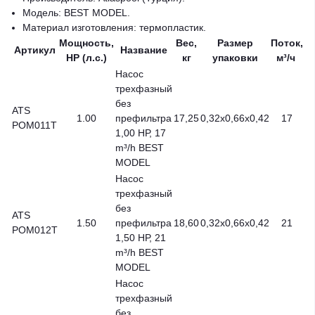
Модель: BEST MODEL.
Материал изготовления: термопластик.
Мощность,
Вес,
Размер
Поток,
Артикул
Название
HP (л.с.)
кг
упаковки
м³/ч
Насос
трехфазный
без
ATS
1.00
префильтра
17,25
0,32x0,66x0,42
17
POM011T
1,00 НР, 17
m³/h BEST
MODEL
Насос
трехфазный
без
ATS
1.50
префильтра
18,60
0,32x0,66x0,42
21
POM012T
1,50 НР, 21
m³/h BEST
MODEL
Насос
трехфазный
без