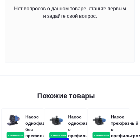
Нет вопросов о данном товаре, станьте первым
и задайте свой вопрос.
Похожие товары
Насос
Насос
Насос
однофазный
однофазный
трехфазный
без
с
с
префильтра
префильтром
префильтро
в наличии
в наличии
в наличии