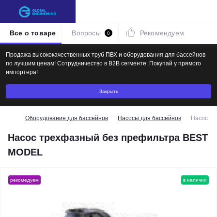
Все о товаре
Вопросы
Рекомендуем
0
Продажа высококачественных труб ПВХ и оборудования для бассейнов
по лучшим ценам! Сотрудничество в B2B сегменте. Покупай у прямого
импортера!
Закрыть
Оборудование для бассейнов
Насосы для бассейнов
Насос т
Насос трехфазный без префильтра BEST
MODEL
рекомедуем
в наличии