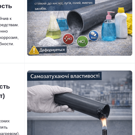
ость
йчив к
редствам.
енно
коррозия,
бности.
сть
т)
соких
лять
нагревом).