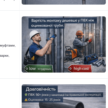
 муфтами,
варки,