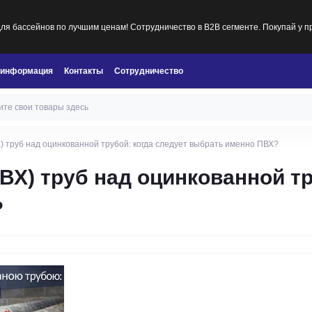
я бассейнов по лучшим ценам! Сотрудничество в B2B сегменте. Покупай у п
 информация
Контакты
Сотрудничество
 труб над оцинкованной трубой: когда следует выбрать именно ПВХ?
Х) труб над оцинкованной тр
?