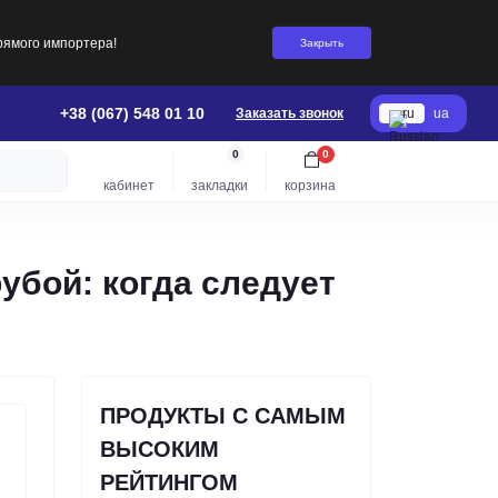
рямого импортера!
Закрыть
+38 (067) 548 01 10
Заказать звонок
ru
ua
0
0
кабинет
закладки
корзина
убой: когда следует
ПРОДУКТЫ С САМЫМ
ВЫСОКИМ
РЕЙТИНГОМ