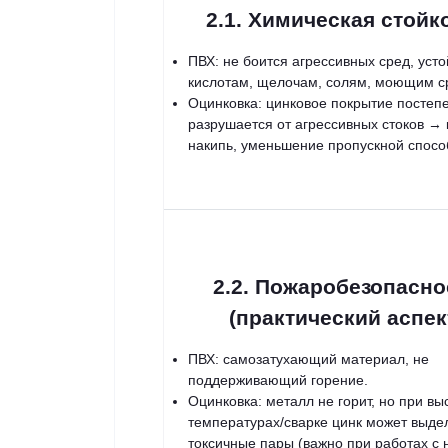
2.1. Химическая стойк
ПВХ: не боится агрессивных сред, усто
кислотам, щелочам, солям, моющим с
Оцинковка: цинковое покрытие постеп
разрушается от агрессивных стоков → 
накипь, уменьшение пропускной спосо
2.2. Пожаробезопасно
(практический аспек
ПВХ: самозатухающий материал, не
поддерживающий горение.
Оцинковка: металл не горит, но при вы
температурах/сварке цинк может выде
токсичные пары (важно при работах с 