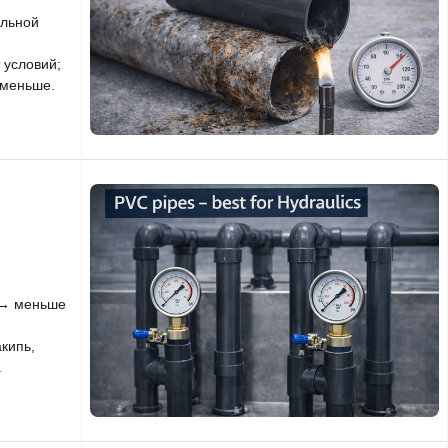
ильной
 условий;
 меньше.
 → меньше
кипь,
.