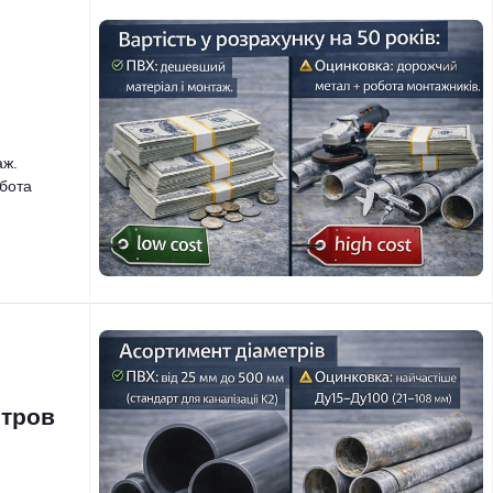
аж.
абота
етров
я