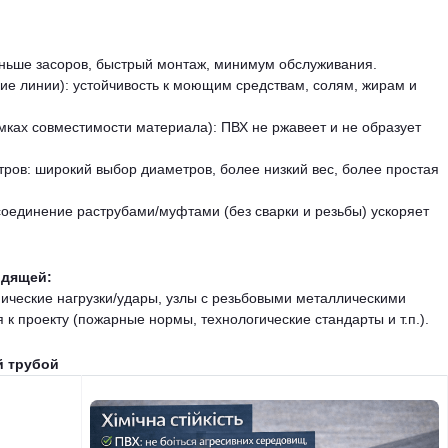
ньше засоров, быстрый монтаж, минимум обслуживания.
ие линии): устойчивость к моющим средствам, солям, жирам и
мках совместимости материала): ПВХ не ржавеет и не образует
ров: широкий выбор диаметров, более низкий вес, более простая
соединение раструбами/муфтами (без сварки и резьбы) ускоряет
одящей:
ческие нагрузки/удары, узлы с резьбовыми металлическими
к проекту (пожарные нормы, технологические стандарты и т.п.).
й трубой