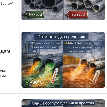
-108 мм),
едам
а
ячих
ами.