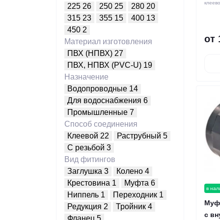
клеев
225
26
250
25
280
20
315
23
355
15
400
13
450
2
от 
Материал изготовления
ПВХ (НПВХ)
27
ПВХ, НПВХ (PVC-U)
19
Назначение
Водопроводные
14
Для водоснабжения
6
Промышленные
7
Способ соединения
Клеевой
22
Раструбный
5
С резьбой
3
Вид фитингов
Заглушка
3
Колено
4
Крестовина
1
Муфта
6
в нал
Ниппель
1
Переходник
1
Муфт
Редукция
2
Тройник
4
с вн
Фланец
5