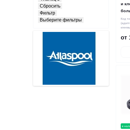
и к
Сбросить
бол
Фильтр
Код т
Выберите фильтры
(адапт
клеев
от 
в нал