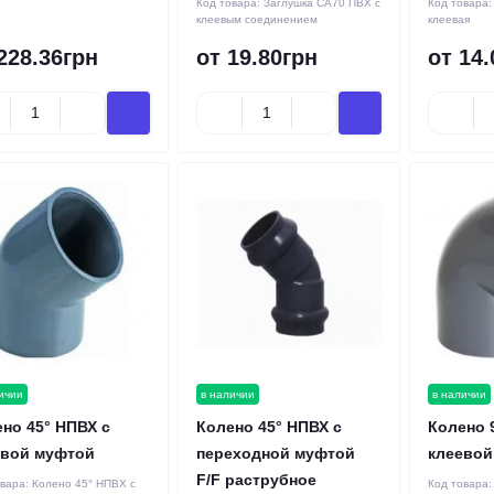
Код товара:
Заглушка CA70 ПВХ с
Код товара
клеевым соединением
клеевая
228.36грн
от 19.80грн
от 14.
ичии
в наличии
в наличии
но 45° НПВХ с
Колено 45° НПВХ с
Колено 
евой муфтой
переходной муфтой
клеевой
F/F раструбное
овара:
Колено 45° НПВХ с
Код товара