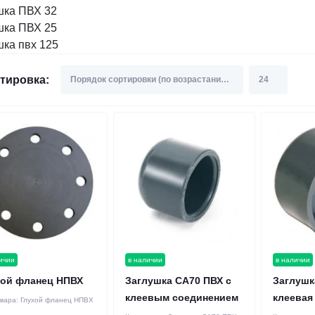
шка ПВХ 32
шка ПВХ 25
шка пвх 125
тировка:
ичии
в наличии
в наличии
хой фланец НПВХ
Заглушка CA70 ПВХ с
Заглушк
клеевым соединением
клеевая
овара:
Глухой фланец НПВХ