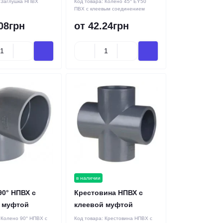
:
Заглушка НПВХ
Код товара:
Колено 45° EY50
ПВХ с клеевым соединением
08грн
от 42.24грн
в наличии
90° НПВХ с
Крестовина НПВХ с
 муфтой
клеевой муфтой
:
Колено 90° НПВХ с
Код товара:
Крестовина НПВХ с