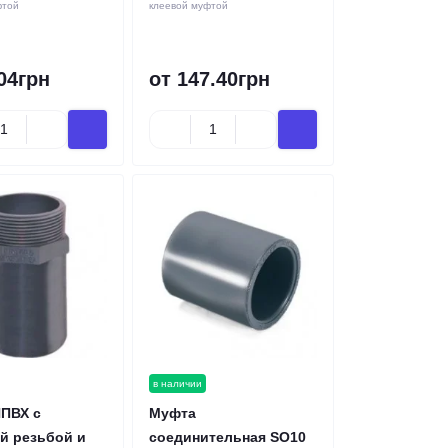
фтой
клеевой муфтой
04грн
от 147.40грн
в наличии
ПВХ с
Муфта
й резьбой и
соединительная SO10