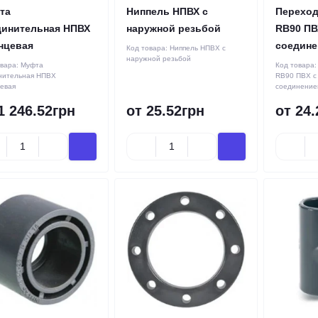
та
Ниппель НПВХ с
Переход
динительная НПВХ
наружной резьбой
RB90 ПВ
нцевая
соедине
Код товара:
Ниппель НПВХ с
наружной резьбой
овара:
Муфта
Код товара
нительная НПВХ
RB90 ПВХ с
евая
соединение
1 246.52грн
от 25.52грн
от 24.