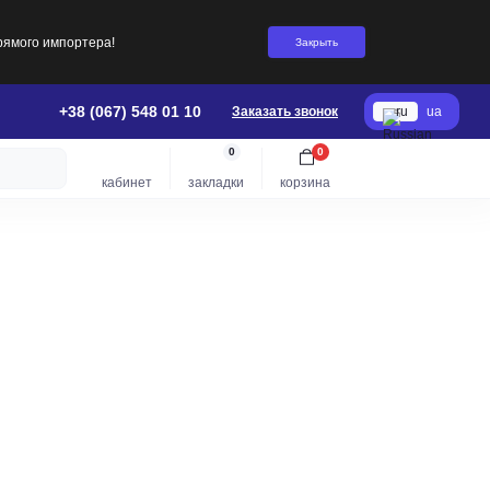
рямого импортера!
Закрыть
+38 (067) 548 01 10
Заказать звонок
ru
ua
0
0
кабинет
закладки
корзина