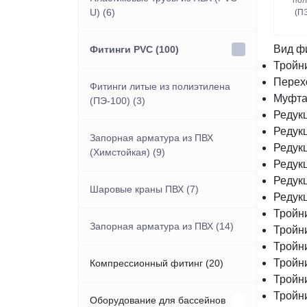
пол
U) (6)
(ПЭ
Вид ф
Фитинги PVC (100)
Тройн
Перех
Фитинги литые из полиэтилена
Муфта
(ПЭ-100) (3)
Редук
Редук
Запорная арматура из ПВХ
Редук
(Химстойкая) (9)
Редук
Редук
Шаровые краны ПВХ (7)
Редук
Тройн
Запорная арматура из ПВХ (14)
Тройн
Тройн
Тройн
Компрессионный фитинг (20)
Тройн
Тройн
Оборудование для бассейнов