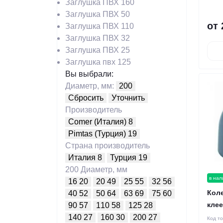
Заглушка ПВХ 160
Заглушка ПВХ 50
от 
Заглушка ПВХ 110
Заглушка ПВХ 32
Заглушка ПВХ 25
Заглушка пвх 125
Вы выбрали:
Диаметр, мм:
200
Сбросить
Уточнить
Производитель
Comer (Италия)
8
Pimtas (Турция)
19
Страна производитель
Италия
8
Турция
19
200
Диаметр, мм
в нал
16
20
20
49
25
55
32
56
Коле
40
52
50
64
63
69
75
60
кле
90
57
110
58
125
28
140
27
160
30
200
27
Код т