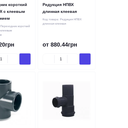
ник короткий
Редукция НПВХ
Х с клеевым
длинная клеевая
нием
Код товара:
Редукция НПВХ
длинная клеевая
:
Переходник короткий
 клеевым
м
20грн
от 880.44грн