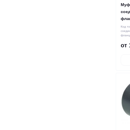
Муф
сое
фла
Код т
соеди
фланц
от 