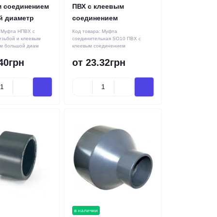
 соединением
ПВХ с клеевым
й диаметр
соединением
:
Муфта НПВХ с
Код товара:
Муфта
езьбой и клеевым
соединительная SO10 ПВХ с
м большой диам
клеевым соединением
40грн
от 23.32грн
в наличии