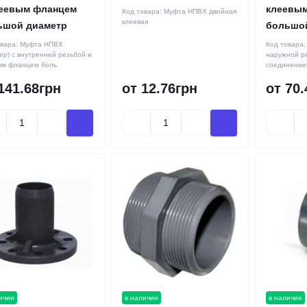
леевым фланцем
клеевым
Код товара:
Муфта НПВХ двойная
клеевая
ьшой диаметр
большо
овара:
Муфта НПВХ
Код товара
ер) с внутренней резьбой и
наружной р
ым фланцем боль
соединение
141.68грн
от 12.76грн
от 70.
ичии
в наличии
в наличии