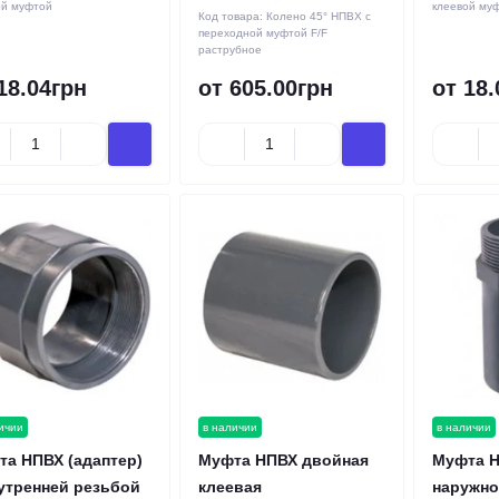
ой муфтой
клеевой му
Код товара:
Колено 45° НПВХ с
переходной муфтой F/F
раструбное
18.04грн
от 605.00грн
от 18.
ичии
в наличии
в наличии
а НПВХ (адаптер)
Муфта НПВХ двойная
Муфта Н
утренней резьбой
клеевая
наружно