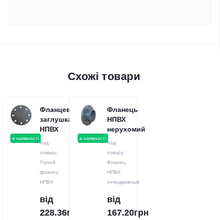
Схожі товари
Фланцева
Фланець
заглушка
НПВХ
НПВХ
нерухомий
в наявності
в наявності
Код
Код
товару:
товару:
Глухой
Фланец
фланец
НПВХ
НПВХ
неподвижный
від
від
228.36грн
167.20грн