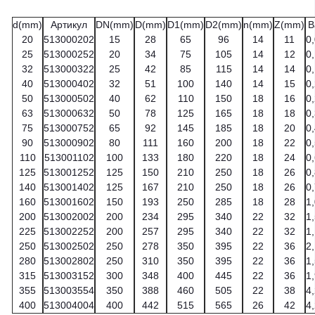
d(mm)
Артикул
DN(mm)
D(mm)
D1(mm)
D2(mm)
n(mm)
Z(mm)
В
20
513000202
15
28
65
96
14
11
0
25
513000252
20
34
75
105
14
12
0
32
513000322
25
42
85
115
14
14
0
40
513000402
32
51
100
140
14
15
0
50
513000502
40
62
110
150
18
16
0
63
513000632
50
78
125
165
18
18
0
75
513000752
65
92
145
185
18
20
0
90
513000902
80
111
160
200
18
22
0
110
513001102
100
133
180
220
18
24
0
125
513001252
125
150
210
250
18
26
0
140
513001402
125
167
210
250
18
26
0
160
513001602
150
193
250
285
18
28
1
200
513002002
200
234
295
340
22
32
1
225
513002252
200
257
295
340
22
32
1
250
513002502
250
278
350
395
22
36
2
280
513002802
250
310
350
395
22
36
1
315
513003152
300
348
400
445
22
36
1
355
513003554
350
388
460
505
22
38
4
400
513004004
400
442
515
565
26
42
4