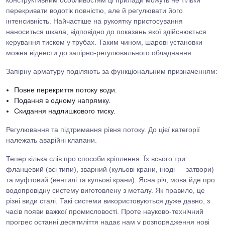
конструктивним особливостям ці прилади можуть не тільки
перекривати водотік повністю, але й регулювати його
інтенсивність. Найчастіше на рукоятку пристосування
наноситься шкала, відповідно до показань якої здійснюється
керування тиском у трубах. Таким чином, шарові установки
можна віднести до запірно-регулювального обладнання.
Запірну арматуру поділяють за функціональним призначенням:
Повне перекриття потоку води.
Подання в одному напрямку.
Скидання надлишкового тиску.
Регулювання та підтримання рівня потоку. До цієї категорії
належать аварійні клапани.
Тепер кілька слів про способи кріплення. Їх всього три:
фланцевий (всі типи), зварний (кульові крани, іноді — затвори)
та муфтовий (вентилі та кульові крани). Ясна річ, мова йде про
водопровідну систему виготовлену з металу. Як правило, це
різні види сталі. Такі системи використовуються дуже давно, з
часів появи важкої промисловості. Проте науково-технічний
прогрес останні десятиліття надає нам у розпорядження нові