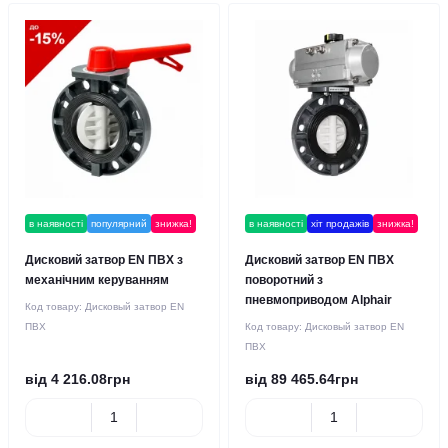
в наявності
популярний
знижка!
в наявності
хіт продажів
знижка!
Дисковий затвор EN ПВХ з
Дисковий затвор EN ПВХ
механічним керуванням
поворотний з
пневмоприводом Alphair
Код товару:
Дисковый затвор EN
ПВХ
Код товару:
Дисковый затвор EN
ПВХ
від 4 216.08грн
від 89 465.64грн