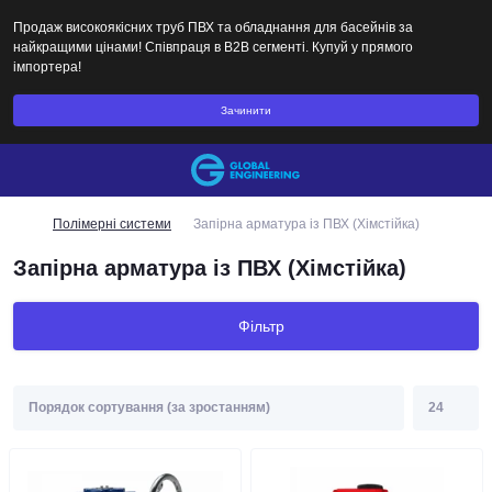
Продаж високоякісних труб ПВХ та обладнання для басейнів за
найкращими цінами! Співпраця в B2B сегменті. Купуй у прямого
імпортера!
Зачинити
Полімерні системи
Запірна арматура із ПВХ (Хімстійка)
Запірна арматура із ПВХ (Хімстійка)
Фільтр