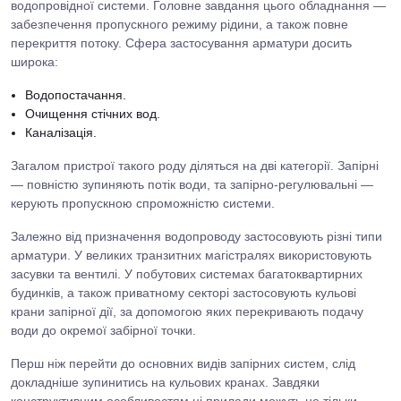
водопровідної системи. Головне завдання цього обладнання —
забезпечення пропускного режиму рідини, а також повне
перекриття потоку. Сфера застосування арматури досить
широка:
Водопостачання.
Очищення стічних вод.
Каналізація.
Загалом пристрої такого роду діляться на дві категорії. Запірні
— повністю зупиняють потік води, та запірно-регулювальні —
керують пропускною спроможністю системи.
Залежно від призначення водопроводу застосовують різні типи
арматури. У великих транзитних магістралях використовують
засувки та вентилі. У побутових системах багатоквартирних
будинків, а також приватному секторі застосовують кульові
крани запірної дії, за допомогою яких перекривають подачу
води до окремої забірної точки.
Перш ніж перейти до основних видів запірних систем, слід
докладніше зупинитись на кульових кранах. Завдяки