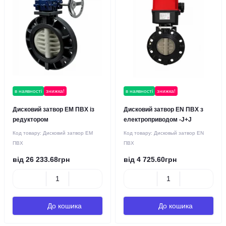
в наявності
знижка!
в наявності
знижка!
Дисковий затвор EM ПВХ із
Дисковий затвор EN ПВХ з
редуктором
електроприводом -J+J
Код товару:
Дисковий затвор EM
Код товару:
Дисковый затвор EN
ПВХ
ПВХ
від 26 233.68грн
від 4 725.60грн
До кошика
До кошика