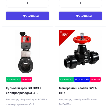
До кошика
До кошика
в наявності
знижка!
в наявності
хіт продажів
знижка!
Кульовий кран BD ПВХ з
Мембранний клапан DVEA
електроприводом -J+J
ПВХ
Код товару:
Шаровый кран BD ПВХ
Код товару:
Мембранний клапан
с электроприводом -J+J
DVEA ПВХ