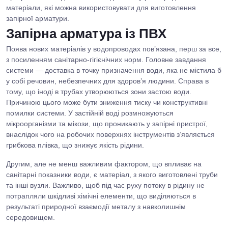
матеріали, які можна використовувати для виготовлення
запірної арматури.
Запірна арматура із ПВХ
Поява нових матеріалів у водопроводах пов’язана, перш за все,
з посиленням санітарно-гігієнічних норм. Головне завдання
системи — доставка в точку призначення води, яка не містила б
у собі речовин, небезпечних для здоров’я людини. Справа в
тому, що іноді в трубах утворюються зони застою води.
Причиною цього може бути зниження тиску чи конструктивні
помилки системи. У застійній воді розмножуються
мікроорганізми та мікози, що проникають у запірні пристрої,
внаслідок чого на робочих поверхнях інструментів з’являється
грибкова плівка, що знижує якість рідини.
Другим, але не менш важливим фактором, що впливає на
санітарні показники води, є матеріал, з якого виготовлені труби
та інші вузли. Важливо, щоб під час руху потоку в рідину не
потрапляли шкідливі хімічні елементи, що виділяються в
результаті природної взаємодії металу з навколишнім
середовищем.