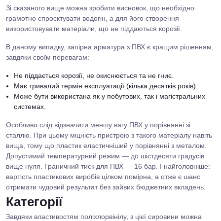
Зі сказаного вище можна зробити висновок, що необхідно
грамотно спроєктувати водогін, а для його створення
використовувати матеріали, що не піддаються корозії.
В даному випадку, запірна арматура з ПВХ є кращим рішенням,
завдяки своїм перевагам:
Не піддається корозії, не окиснюється та не гниє.
Має тривалий термін експлуатації (кілька десятків років).
Може бути використана як у побутових, так і магістральних
системах.
Особливо слід відзначити меншу вагу ПВХ у порівнянні зі
сталлю. При цьому міцність пристрою з такого матеріалу навіть
вища, тому що пластик еластичніший у порівнянні з металом.
Допустимий температурний режим — до шістдесяти градусів
вище нуля. Граничний тиск для ПВХ — 16 бар. І найголовніше:
вартість пластикових виробів цілком помірна, а отже є шанс
отримати чудовий результат без зайвих бюджетних вкладень.
Категорії
Завдяки властивостям поліхлорвінілу, з цієї сировини можна