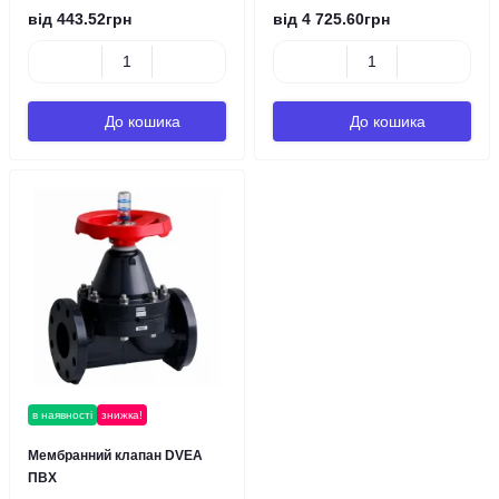
від 443.52грн
від 4 725.60грн
До кошика
До кошика
в наявності
знижка!
Мембранний клапан DVEA
ПВХ