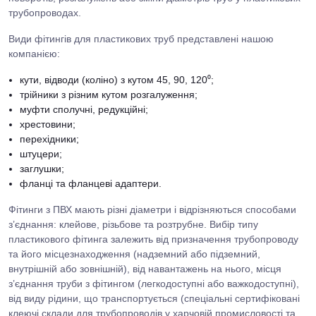
трубопроводах.
Види фітингів для пластикових труб представлені нашою
компанією:
кути, відводи (коліно) з кутом 45, 90, 120⁰;
трійники з різним кутом розгалуження;
муфти сполучні, редукційні;
хрестовини;
перехідники;
штуцери;
заглушки;
фланці та фланцеві адаптери.
Фітинги з ПВХ мають різні діаметри і відрізняються способами
з’єднання: клейове, різьбове та розтрубне. Вибір типу
пластикового фітинга залежить від призначення трубопроводу
та його місцезнаходження (надземний або підземний,
внутрішній або зовнішній), від навантажень на нього, місця
з’єднання труби з фітингом (легкодоступні або важкодоступні),
від виду рідини, що транспортується (спеціальні сертифіковані
клеючі склади для трубопроводів у харчовій промисловості та