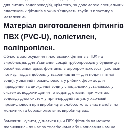
для питних водопроводів), крім того, за допомогою спеціальних
пластикових фітингів можна з’єднувати труби із пластику з
металевими.
Матеріал виготовлення фітингів
ПВХ (PVC-U), поліетилен,
поліпропілен.
Область застосування пластикових фітингів з ПВХ на
виробництві: для з’єднання секцій трубопроводів у будівництві
басейнів, аквапарків, фонтанів, в агропромисловості (системи
поливу, подачі добрив, у тваринництві — для подачі питної
води), у хімічній промисловості, у рибних фермах для
підведення та циркуляції води у спеціальних установках, у
системах водоочищення та водопідготовки, при монтажі
водовідвідних систем у гірничорудній галузі, у харчовій
промисловості при виробництві слабоалкогольних напоїв, на
молочних та борошномельних виробництвах.
Замовити, купити, дізнатися ціни ПВХ фітингів ви можете
звернувшись до нас за телефонами або написавши нам на