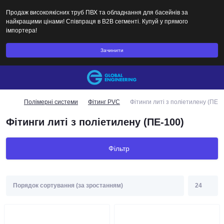
Продаж високоякісних труб ПВХ та обладнання для басейнів за
найкращими цінами! Співпраця в B2B сегменті. Купуй у прямого
імпортера!
Зачинити
Полімерні системи
Фітинг PVC
Фітинги литі з поліетилену (ПЕ-1
Фітинги литі з поліетилену (ПЕ-100)
Фільтр