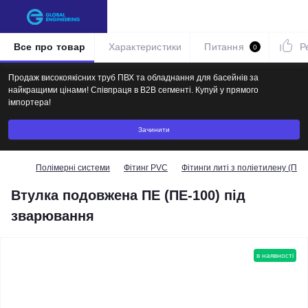
Все про товар
Характеристики
Питання
Р
0
Продаж високоякісних труб ПВХ та обладнання для басейнів за
найкращими цінами! Співпраця в B2B сегменті. Купуй у прямого
імпортера!
Зачинити
Полімерні системи
Фітинг PVC
Фітинги литі з поліетилену (ПЕ-
Втулка подовжена ПЕ (ПЕ-100) під
зварювання
в наявності