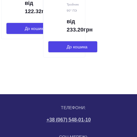
від
Тройник
122.32грн
90° ПЭ
від
До кошика
233.20грн
До кошика
ТЕЛЕФОНИ:
+38 (067) 548-01-10
СОЦ МЕРЕЖІ: