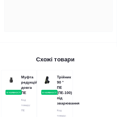
Схожі товари
Муфта
Трійник
редукційна
90 °
довга
ПЕ
ПЕ
(ПЕ-100)
в наявності
в наявності
під
Код
зварювання
товару:
ПЕ
Код
товару: