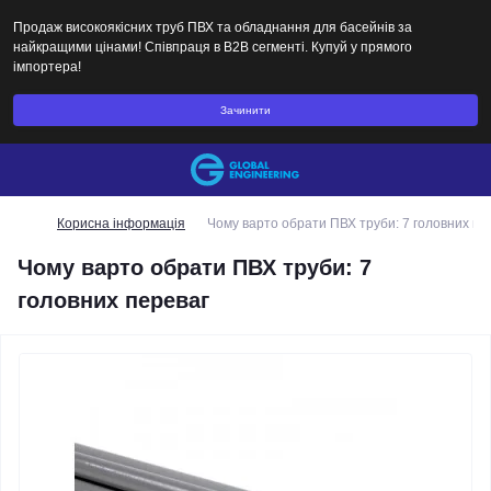
Продаж високоякісних труб ПВХ та обладнання для басейнів за
найкращими цінами! Співпраця в B2B сегменті. Купуй у прямого
імпортера!
Зачинити
Корисна інформація
Чому варто обрати ПВХ труби: 7 головних пе
Чому варто обрати ПВХ труби: 7
головних переваг