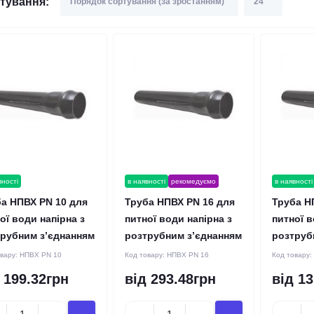
тування:
вності
в наявності
рекомедуємо
в наявності
а НПВХ PN 10 для
Труба НПВХ PN 16 для
Труба Н
ої води напірна з
питної води напірна з
питної в
рубним з’єднанням
розтрубним з’єднанням
розтруб
овару:
НПВХ PN 10
Код товару:
НПВХ PN 16
Код товару:
 199.32грн
від 293.48грн
від 13