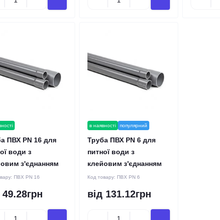
вності
в наявності
популярний
а ПВХ PN 16 для
Труба ПВХ PN 6 для
ої води з
питної води з
овим з'єднанням
клейовим з'єднанням
овару:
ПВХ PN 16
Код товару:
ПВХ PN 6
 49.28грн
від 131.12грн