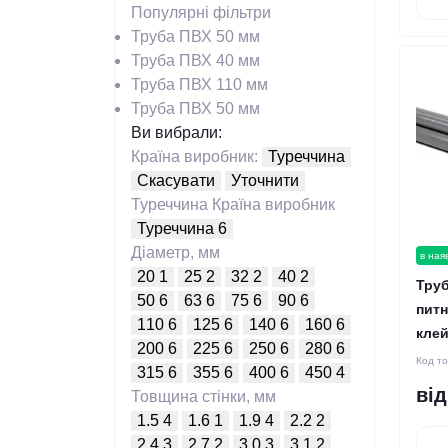
Популярні фільтри
Заставне обладнання для
Труба ПВХ 50 мм
басейнів (26)
Труба ПВХ 40 мм
Труба ПВХ 110 мм
Фільтри та фільтраційні станції (6)
Труба ПВХ 50 мм
Ви вибрали:
Насоси для басейнів (13)
Країна виробник:
Туреччина
Скасувати
Уточнити
Туреччина
Країна виробник
Туреччина
6
Діаметр, мм
в ная
20
1
25
2
32
2
40
2
Труб
50
6
63
6
75
6
90
6
питн
110
6
125
6
140
6
160
6
клей
200
6
225
6
250
6
280
6
Код т
315
6
355
6
400
6
450
4
від
Товщина стінки, мм
1.5
4
1.6
1
1.9
4
2.2
2
2.4
3
2.7
2
3.0
3
3.1
2