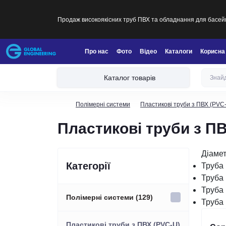
Продаж високоякісних труб ПВХ та обладнання для басейн
Про нас
Фото
Відео
Каталоги
Корисна
Каталог товарів
Полімерні системи
Пластикові труби з ПВХ (PVC
Пластикові труби з П
Діамет
Категорії
Труба
Труба
Труба
Полімерні системи (129)
Труба
Пластикові труби з ПВХ (PVC-U)