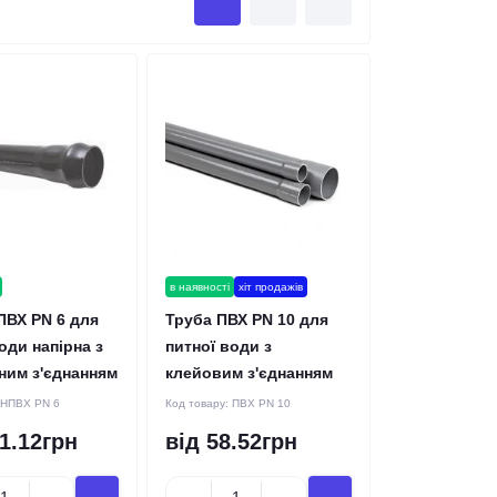
в наявності
хіт продажів
ПВХ PN 6 для
Труба ПВХ PN 10 для
оди напірна з
питної води з
ним з'єднанням
клейовим з'єднанням
НПВХ PN 6
Код товару:
ПВХ PN 10
1.12грн
від 58.52грн