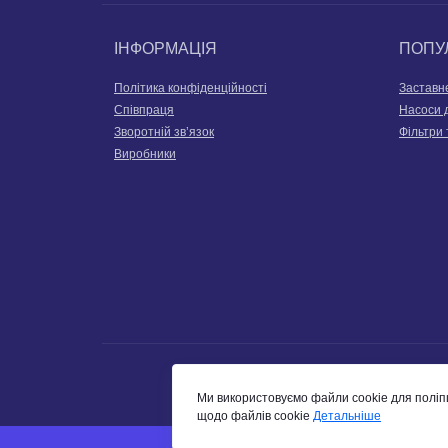
ІНФОРМАЦІЯ
ПОПУ
Політика конфіденційності
Заставн
Співпраця
Насоси 
Зворотній зв’язок
Фільтри 
Виробники
Ми використовуємо файли cookie для поліп
щодо файлів cookie
Детальніше