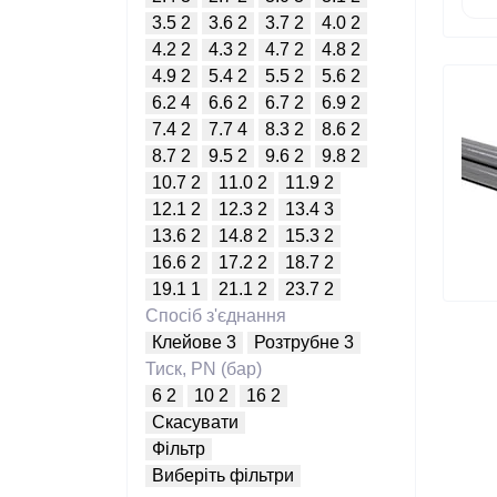
3.5
2
3.6
2
3.7
2
4.0
2
4.2
2
4.3
2
4.7
2
4.8
2
4.9
2
5.4
2
5.5
2
5.6
2
6.2
4
6.6
2
6.7
2
6.9
2
7.4
2
7.7
4
8.3
2
8.6
2
8.7
2
9.5
2
9.6
2
9.8
2
10.7
2
11.0
2
11.9
2
12.1
2
12.3
2
13.4
3
13.6
2
14.8
2
15.3
2
16.6
2
17.2
2
18.7
2
19.1
1
21.1
2
23.7
2
Спосіб з'єднання
Клейове
3
Розтрубне
3
Тиск, PN (бар)
6
2
10
2
16
2
Скасувати
Фільтр
Виберіть фільтри