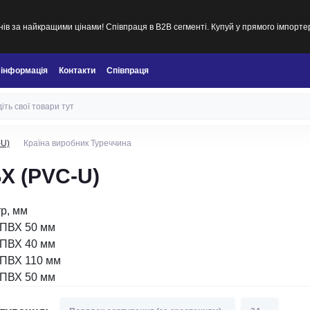
ів за найкращими цінами! Співпраця в B2B сегменті. Купуй у прямого імпорте
 інформація
Контакти
Співпраця
-U)
Країна виробник Туреччина
ВХ (PVC-U)
р, мм
 ПВХ 50 мм
 ПВХ 40 мм
 ПВХ 110 мм
 ПВХ 50 мм