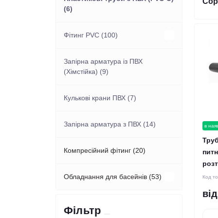
Сор
(6)
Фітинг PVC (100)
Фітинги литі з поліетилену
Запірна арматура із ПВХ
(ПЕ-100) (3)
(Хімстійка) (9)
Кулькові крани ПВХ (7)
Запірна арматура з ПВХ (14)
в ная
Труб
Компресійний фітинг (20)
питн
розт
Обладнання для басейнів (53)
Код т
від
Підводне освітлення (8)
Фільтр