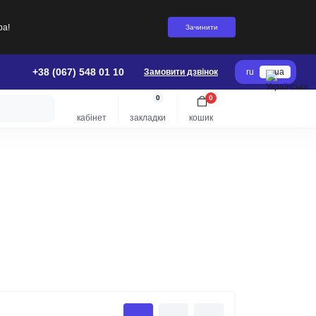
ра!
Зачинити
+38 (067) 548 01 10
Замовити дзвінок
ru
ua
0
0
кабінет
закладки
кошик