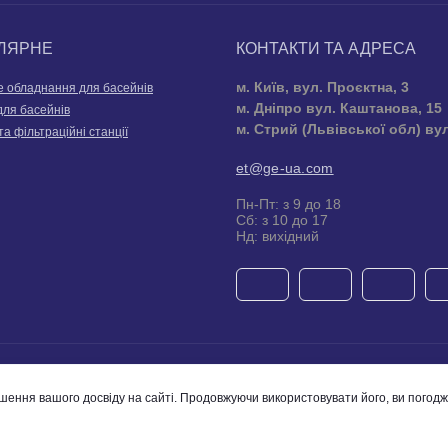
ЛЯРНЕ
КОНТАКТИ ТА АДРЕСА
м. Київ, вул. Проєктна, 3
е обладнання для басейнів
м. Дніпро вул. Каштанова, 15
для басейнів
м. Стрий (Львівської обл) ву
та фільтраційні станції
et@ge-ua.com
Пн-Пт: з 9 до 18
Сб: з 10 до 17
Нд: вихідний
Компания Global Engineering © 2026
шення вашого досвіду на сайті. Продовжуючи використовувати його, ви погод
Telegram