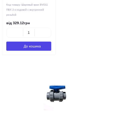
Код товару:
Шаровый кран BVD11
ПВХ 2-х-ходовой с внутренней
резьбой
від 329.12грн
До кошика