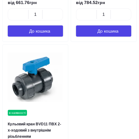
від 661.76грн
від 784.52грн
До кошика
До кошика
в наявності
Кульовий кран BVD11 ПВХ 2-
х-ходовий з внутрішнім
різьбленням