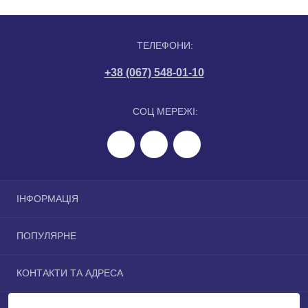
ТЕЛЕФОНИ:
+38 (067) 548-01-10
СОЦ МЕРЕЖІ:
ІНФОРМАЦІЯ
Політика конфіденційності
ПОПУЛЯРНЕ
Співпраця
Зворотній зв’язок
Заставне обладнання для басейнів
КОНТАКТИ ТА АДРЕСА
Виробники
Насоси для басейнів
Фільтри та фільтраційні станції
м. Київ, вул. Проєктна, 3