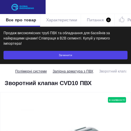
Все про товар
Характеристики
Питання
Р
0
Продаж високоякісних труб ПВХ та обладнання для басейнів за
найкращими цінами! Співпраця в B2B сегменті. Купуй у прямого
імпортера!
Зачинити
Полімерні системи
Запірна арматура з ПВХ
Зворотний клапан
Зворотний клапан СVD10 ПВХ
в наявності