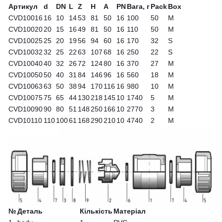
Артикул
d
DN
L
Z
H
A
PN
Вага, г
Pack
Box
CVD10016
16
10
14
53
81
50
16
100
50
M
CVD10020
20
15
16
49
81
50
16
110
50
M
CVD10025
25
20
19
56
94
60
16
170
32
S
CVD10032
32
25
22
63
107
68
16
250
22
S
CVD10040
40
32
26
72
124
80
16
370
27
M
CVD10050
50
40
31
84
146
96
16
560
18
M
CVD10063
63
50
38
94
170
116
16
980
10
M
CVD10075
75
65
44
130
218
145
10
1740
5
M
CVD10090
90
80
51
148
250
166
10
2770
3
M
CVD10110
110
100
61
168
290
210
10
4740
2
M
№
Деталь
Кількість
Матеріал