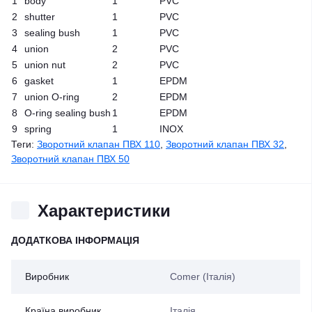
1
body
1
PVC
2
shutter
1
PVC
3
sealing bush
1
PVC
4
union
2
PVC
5
union nut
2
PVC
6
gasket
1
EPDM
7
union O-ring
2
EPDM
8
O-ring sealing bush
1
EPDM
9
spring
1
INOX
Теги:
Зворотний клапан ПВХ 110
,
Зворотний клапан ПВХ 32
,
Зворотний клапан ПВХ 50
Характеристики
ДОДАТКОВА ІНФОРМАЦІЯ
Виробник
Comer (Італія)
Країна виробник
Італія