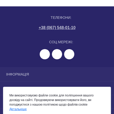
ТЕЛЕФОНИ:
+38 (067) 548-01-10
СОЦ МЕРЕЖІ:
ІНФОРМАЦІЯ
Політика конфіденційності
ПОПУЛЯРНЕ
Співпраця
Ми використовуємо файли cookie для поліпшення вашого
Зворотній зв’язок
Заставне обладнання для басейнів
досвіду на сайті. Продовжуючи використовувати його, ви
КОНТАКТИ ТА АДРЕСА
Виробники
Насоси для басейнів
погоджуєтеся з нашою політикою щодо файлів cookie
Детальніше
Фільтри та фільтраційні станції
м. Київ, вул. Проєктна, 3