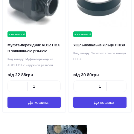
в наявності
в наявності
Муфта-перехідник AD12 ПВХ
Ущільнювальне кільце НПВХ
із зовнішньою різьбою
Код товару:
Уплотнительное кольцо
Код товару:
Муфта-переходник
НПВХ
AD12 ПВХ с наружной резьбой
від 22.88грн
від 30.80грн
До кошика
До кошика