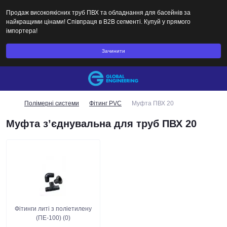
Продаж високоякісних труб ПВХ та обладнання для басейнів за
найкращими цінами! Співпраця в B2B сегменті. Купуй у прямого
імпортера!
Зачинити
Полімерні системи
Фітинг PVC
Муфта ПВХ 20
Муфта з’єднувальна для труб ПВХ 20
Фітинги литі з поліетилену
(ПЕ-100) (0)