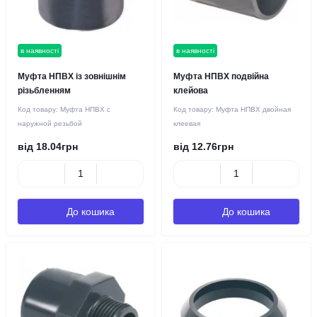
в наявності
в наявності
Муфта НПВХ із зовнішнім
Муфта НПВХ подвійна
різьбленням
клейова
Код товару:
Муфта НПВХ с
Код товару:
Муфта НПВХ двойная
наружной резьбой
клеевая
від 18.04грн
від 12.76грн
До кошика
До кошика