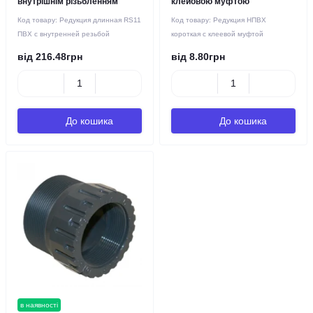
внутрішнім різьбленням
клейовою муфтою
Код товару:
Редукция длинная RS11
Код товару:
Редукция НПВХ
ПВХ с внутренней резьбой
короткая с клеевой муфтой
від 216.48грн
від 8.80грн
До кошика
До кошика
в наявності