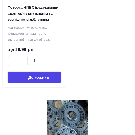
Футорка НПВХ (редукційний
адаптер) із внутрішнім та
зовнішнім різьбленням
Код товару:
Футорка НПВХ
(редукционный адаптер) с
внутренней и наружной резь
від 36.96грн
До кошика