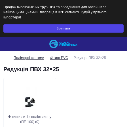
Продаж високоякісних труб ПВХ та обладнання для басейнів за
найкращими цінами! Співпраця в B2B сегменті. Купуй у прямого
імпортера!
Зачинити
Полімерні системи
Фітинг PVC
Редукція ПВХ 32×25
Редукція ПВХ 32×25
Фітинги литі з поліетилену
(ПЕ-100) (0)