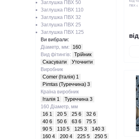
Код т
Заглушка ПВХ 50
ПВХ с
Заглушка ПВХ 110
Заглушка ПВХ 32
Заглушка ПВХ 25
Заглушка ПВХ 125
від
Ви вибрали:
Діаметр, мм:
160
Вид фітингів:
Трійник
Скасувати
Уточнити
Виробник
Comer (Італія)
1
Pimtas (Туреччина)
3
Країна виробник
Італія
1
Туреччина
3
160
Діаметр, мм
16
1
20
5
25
6
32
6
40
6
50
6
63
6
75
5
90
5
110
5
125
3
140
3
160
4
200
4
225
5
250
5