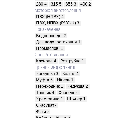
280
4
315
5
355
3
400
2
Матеріал виготовлення
ПВХ (НПВХ)
4
ПВХ, НПВХ (PVC-U)
3
Призначення
Водопровідні
2
Для водопостачання
1
Промислові
1
Спосіб з'єднання
Клейове
4
Розтрубне
1
Трійник
Вид фітингів
Заглушка
3
Коліно
4
Муфта
6
Ніпель
1
Переходник
1
Редукція
2
Трійник
4
Фланець
6
Хрестовина
1
Штуцер
1
Скасувати
Фільтр
Виберіть фільтри