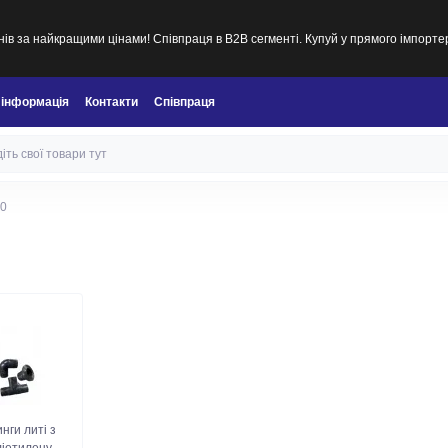
ів за найкращими цінами! Співпраця в B2B сегменті. Купуй у прямого імпорте
 інформація
Контакти
Співпраця
60
инги литі з