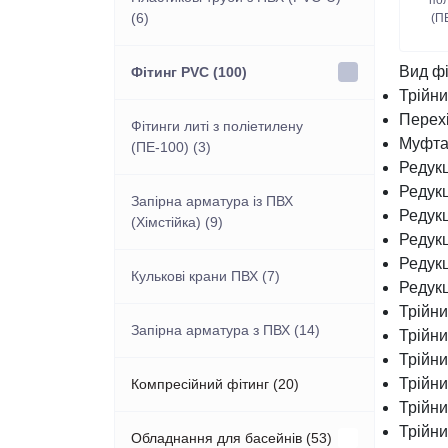
по
(6)
(ПЕ
Вид фі
Фітинг PVC (100)
Трійни
Перех
Фітинги литі з поліетилену
Муфта
(ПЕ-100) (3)
Редук
Редук
Запірна арматура із ПВХ
Редук
(Хімстійка) (9)
Редук
Редук
Кулькові крани ПВХ (7)
Редук
Трійн
Запірна арматура з ПВХ (14)
Трійн
Трійн
Трійн
Компресійний фітинг (20)
Трійн
Трійн
Обладнання для басейнів (53)