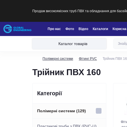
Продаж високоякісних труб ПВХ та обладнання для басейн
Про нас
Фото
Відео
Каталоги
Корисна
Каталог товарів
Полімерні системи
Фітинг PVC
Трійник ПВХ 1
Трійник ПВХ 160
Категорії
Полімерні системи (129)
Фіт
Пластикові труби з ПВХ (PVC-U)