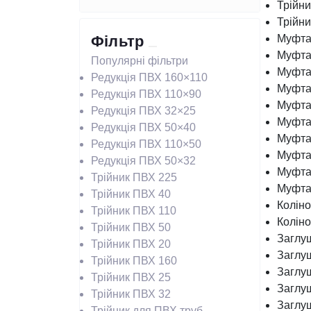
Трійн
Трійн
Підводне освітлення (8)
Фільтр
Муфта
Муфта
Популярні фільтри
Заставне обладнання для
Муфта
Редукція ПВХ 160×110
басейнів (26)
Муфта
Редукція ПВХ 110×90
Муфта
Редукція ПВХ 32×25
Фільтри та фільтраційні станції (6)
Муфта
Редукція ПВХ 50×40
Муфта
Редукція ПВХ 110×50
Муфта
Насоси для басейнів (13)
Редукція ПВХ 50×32
Муфта
Трійник ПВХ 225
Муфта
Трійник ПВХ 40
Колін
Трійник ПВХ 110
Колін
Трійник ПВХ 50
Заглу
Трійник ПВХ 20
Заглу
Трійник ПВХ 160
Заглу
Трійник ПВХ 25
Заглу
Трійник ПВХ 32
Заглу
Трійник для ПВХ труб