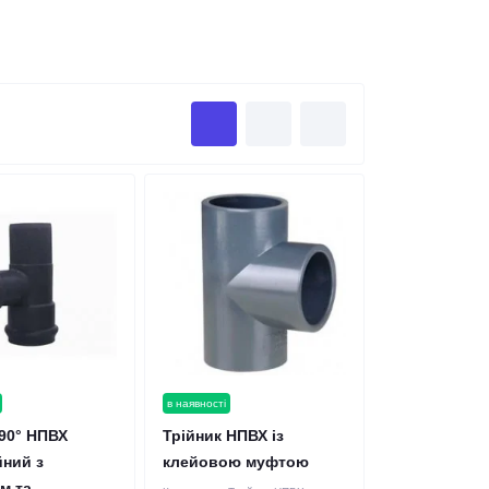
в наявності
 90° НПВХ
Трійник НПВХ із
йний з
клейовою муфтою
м та