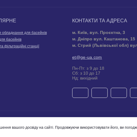
ЛЯРНЕ
КОНТАКТИ ТА АДРЕСА
м. Київ, вул. Проєктна, 3
е обладнання для басейнів
м. Дніпро вул. Каштанова, 15
для басейнів
м. Стрий (Львівської обл) ву
та фільтраційні станції
et@ge-ua.com
Пн-Пт: з 9 до 18
Сб: з 10 до 17
Нд: вихідний
Компания Global Engineering © 2026
шення вашого досвіду на сайті. Продовжуючи використовувати його, ви погод