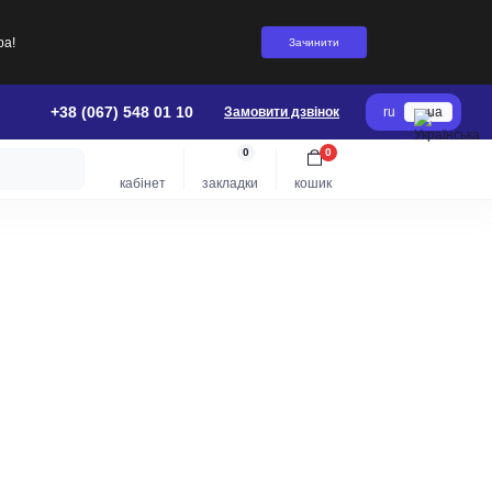
ра!
Зачинити
+38 (067) 548 01 10
Замовити дзвінок
ru
ua
0
0
кабінет
закладки
кошик