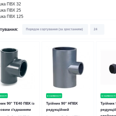
шка ПВХ 32
шка ПВХ 25
шка ПВХ 125
тування:
вності
в наявності
в наявності
ник 90° TE40 ПВХ із
Трійник 90° НПВХ
Трійник
овим з'єднанням
редукційний
редукці
клейови