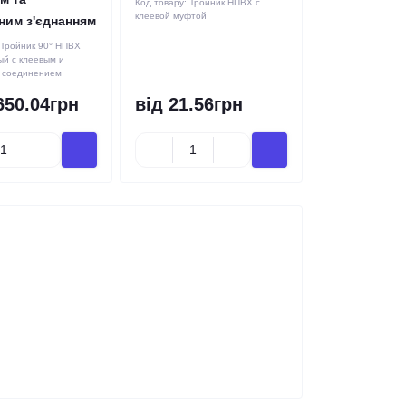
Код товару:
Тройник НПВХ с
клеевой муфтой
ним з'єднанням
Тройник 90° НПВХ
й с клеевым и
 соединением
650.04грн
від 21.56грн