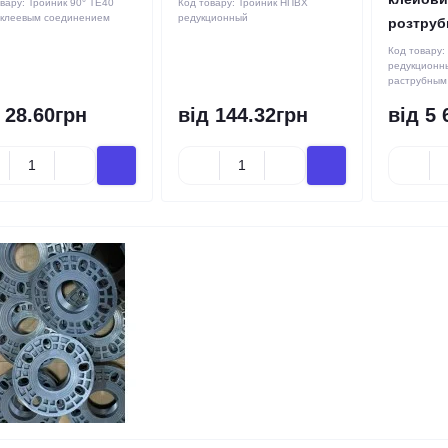
овару:
Тройник 90° TE40
Код товару:
Тройник НПВХ
 клеевым соединением
редукционный
розтруб
Код товару:
редукционны
раструбным
 28.60грн
від 144.32грн
від 5 